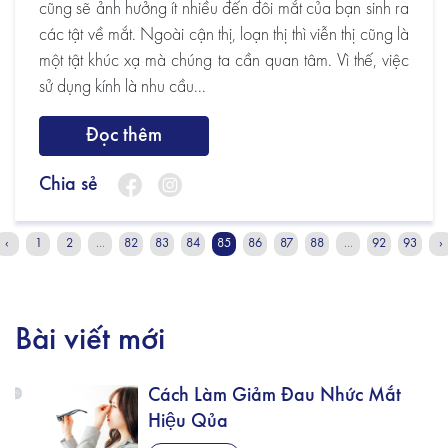
cũng sẽ ảnh hưởng ít nhiều đến đôi mắt của bạn sinh ra
các tật về mắt. Ngoài cận thị, loạn thị thì viễn thị cũng là
một tật khúc xạ mà chúng ta cần quan tâm. Vì thế, việc
sử dụng kính là nhu cầu...
Đọc thêm
Chia sẻ
‹
1
2
...
82
83
84
85
86
87
88
...
92
93
›
Bài viết mới
Cách Làm Giảm Đau Nhức Mắt
Hiệu Qủa