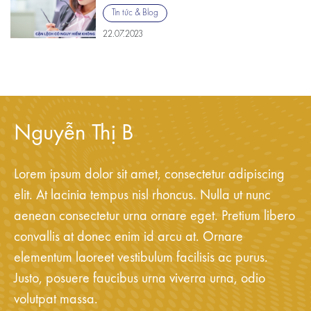
Tin tức & Blog
22.07.2023
Nguyễn Thị B
Lorem ipsum dolor sit amet, consectetur adipiscing
elit. At lacinia tempus nisl rhoncus. Nulla ut nunc
aenean consectetur urna ornare eget. Pretium libero
convallis at donec enim id arcu at. Ornare
elementum laoreet vestibulum facilisis ac purus.
Justo, posuere faucibus urna viverra urna, odio
volutpat massa.