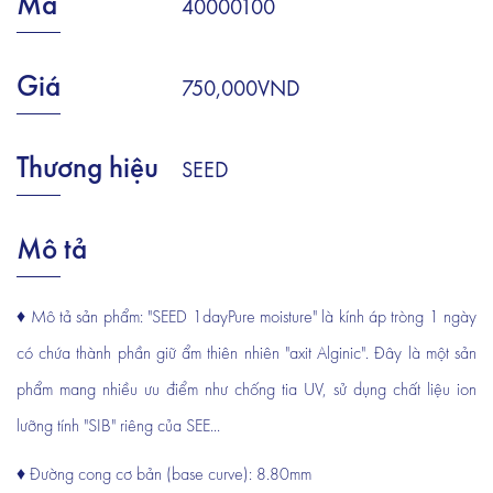
Mã
40000100
Giá
750,000VND
Thương hiệu
SEED
Mô tả
♦ Mô tả sản phẩm: "SEED 1dayPure moisture" là kính áp tròng 1 ngày
có chứa thành phần giữ ẩm thiên nhiên "axit Alginic". Đây là một sản
phẩm mang nhiều ưu điểm như chống tia UV, sử dụng chất liệu ion
lưỡng tính "SIB" riêng của SEE...
♦ Đường cong cơ bản (base curve): 8.80mm