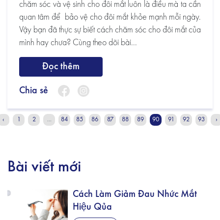
chăm sóc và vệ sinh cho đôi mắt luôn là điều mà ta cần
quan tâm để bảo vệ cho đôi mắt khỏe mạnh mỗi ngày.
Vậy bạn đã thực sự biết cách chăm sóc cho đôi mắt của
mình hay chưa? Cùng theo dõi bài...
Đọc thêm
Chia sẻ
‹
1
2
...
84
85
86
87
88
89
90
91
92
93
›
Bài viết mới
Cách Làm Giảm Đau Nhức Mắt
Hiệu Qủa