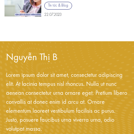
Tin tức & Blog
22.07.2023
Nguyễn Thị B
Lorem ipsum dolor sit amet, consectetur adipiscing
elit. At lacinia tempus nisl rhoncus. Nulla ut nunc
aenean consectetur urna ornare eget. Pretium libero
convallis at donec enim id arcu at. Ornare
elementum laoreet vestibulum facilisis ac purus.
Justo, posuere faucibus urna viverra urna, odio
volutpat massa.