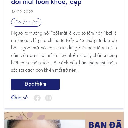
đôi mắt luôn khỏe, đẹp
14.02.2022
Gợi ý hữu ích
Người ta thường nói ‘’đôi mắt là cửa sổ tâm hồn’’ bởi lẽ
nó không chỉ giúp chúng ta thấy được thế giới đẹp đẽ
bên ngoài mà nó còn chứa đựng biết bao tâm tư tình
cảm của bản thân mình. Tuy nhiên không phải ai cũng
biết cách chăm sóc một cách cẩn thận, thậm chí chăm
sóc sai cách còn khiến mắt trở nên...
Đọc thêm
Chia sẻ